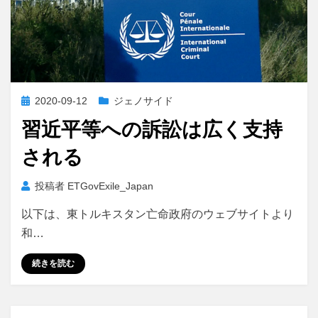
投
2020-09-12
ジェノサイド
稿
習近平等への訴訟は広く支持
日:
される
投稿者
ETGovExile_Japan
以下は、東トルキスタン亡命政府のウェブサイトより
和…
続きを読む