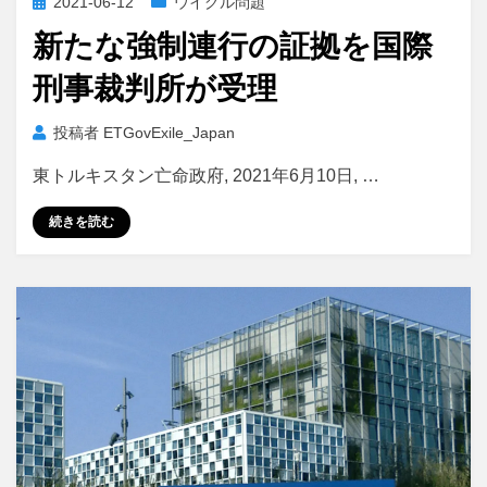
投
2021-06-12
ウイグル問題
稿
新たな強制連行の証拠を国際
日:
刑事裁判所が受理
投稿者
ETGovExile_Japan
東トルキスタン亡命政府, 2021年6月10日, …
続きを読む