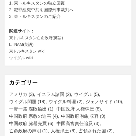
1. 東トルキスタンの独立回復
ジ
2. 犯罪組織中共を国際刑事裁判へ
3. 東トルキスタンのご紹介
送
り
関連サイト：
東トルキスタン亡命政府(英語)
ETNAM(英語)
東トルキスタン wiki
ウイグル wiki
カテゴリー
アメリカ
(3)
イスラム諸国
(2)
ウイグル
(5)
ウイグル問題
(19)
ウイグル料理
(2)
ジェノサイド
(10)
一帯一路 腐敗輸出
(1)
中国政府 人権弾圧
(8)
中国政府 宗教の迫害
(4)
中国政府 強制収容
(9)
中国政府 臓器売買
(6)
中国高官責任追及
(3)
亡命政府の声明
(1)
人権弾圧
(9)
占領された国
(2)