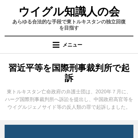
コ
ウイグル知識人の会
ン
テ
あらゆる合法的な手段で東トルキスタンの独立回復
ン
を目指す
ツ
へ
メニュー
移
動
す
カテゴリー
:
習近平等を国際刑事裁判所で起
る
訴
東トルキスタン亡命政府の弁護士団は、2020年７月に、
ハーグ国際刑事裁判所へ訴訟を提出し、中国政府高官等を
ウイグルジェノサイド等の反人類の罪で起訴しました。