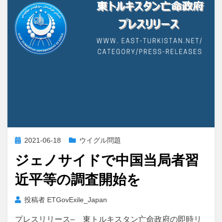
投
2021-06-18
ウイグル問題
稿
ジェノサイドで中国当局者習
日:
近平等の調査開始を
投稿者
ETGovExile_Japan
プレスリリース– 東トルキスタン亡命政府の即時リ