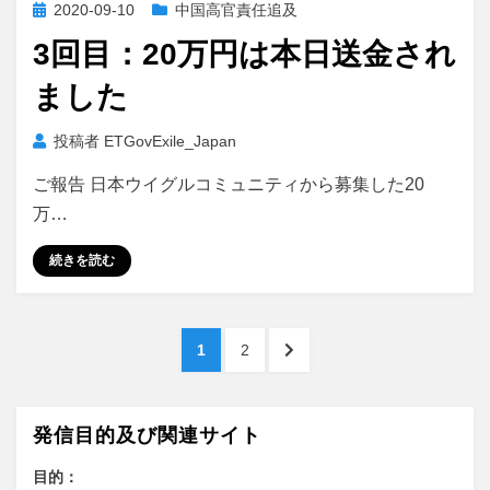
投
2020-09-10
中国高官責任追及
稿
3回目：20万円は本日送金され
日:
ました
投稿者
ETGovExile_Japan
ご報告 日本ウイグルコミュニティから募集した20
万…
続きを読む
投
ペ
ペ
次
1
2
稿
ー
ー
の
ジ
ジ
ペ
の
ー
発信目的及び関連サイト
ペ
ジ
へ
目的：
ー