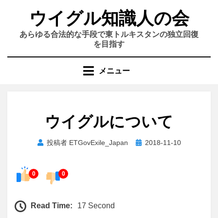
コ
ウイグル知識人の会
ン
テ
あらゆる合法的な手段で東トルキスタンの独立回復
ン
を目指す
ツ
へ
メニュー
移
動
す
る
ウイグルについて
投
投稿者
ETGovExile_Japan
2018-11-10
稿
日:
0
0
Read Time:
17 Second