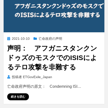
投
2021-10-10
亡命政府の声明
稿
声明： アフガニスタンクン
日:
ドゥズのモスクでのISISによ
るテロ攻撃を非難する
投稿者
ETGovExile_Japan
亡命政府声明の原文： Condemning ISI…
続きを読む