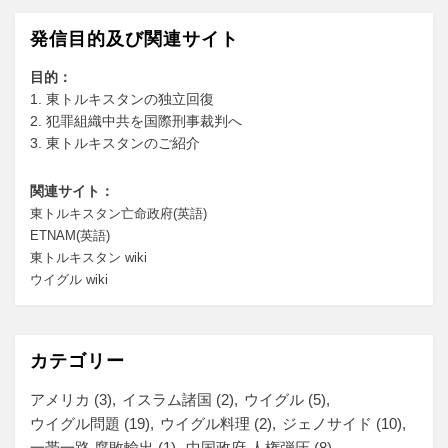
発信目的及び関連サイト
目的：
1. 東トルキスタンの独立回復
2. 犯罪組織中共を国際刑事裁判へ
3. 東トルキスタンのご紹介
関連サイト：
東トルキスタン亡命政府(英語)
ETNAM(英語)
東トルキスタン wiki
ウイグル wiki
カテゴリー
アメリカ
(3)
イスラム諸国
(2)
ウイグル
(5)
ウイグル問題
(19)
ウイグル料理
(2)
ジェノサイド
(10)
一帯一路 腐敗輸出
(1)
中国政府 人権弾圧
(8)