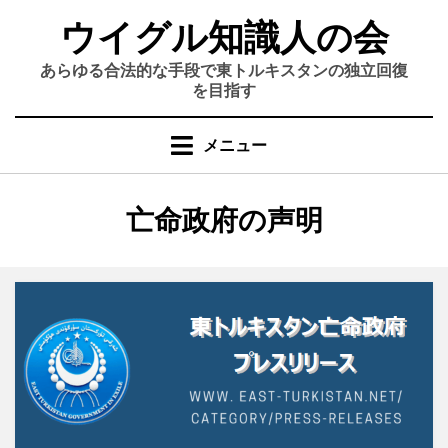
コ
ウイグル知識人の会
ン
テ
あらゆる合法的な手段で東トルキスタンの独立回復
ン
を目指す
ツ
へ
メニュー
移
動
す
カテゴリー
:
亡命政府の声明
る